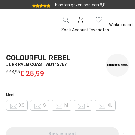
Klanten geven ons een 8,8
Winkelmand
Zoek
Account
Favorieten
COLOURFUL REBEL
JURK PALM COAST WD115767
€ 64,95‌
€ 25,99‌
Maat
XS
S
M
L
XL
Kies je maat