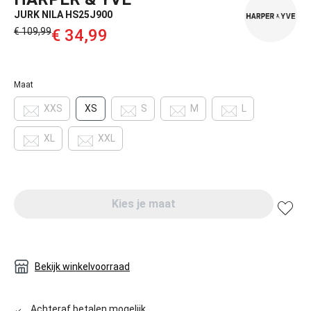
JURK NILA HS25J900
€ 109,99‌
€ 34,99‌
Maat
XXS
XS
S
M
L
XL
XXL
Kies je maat
Bekijk winkelvoorraad
Achteraf betalen mogelijk