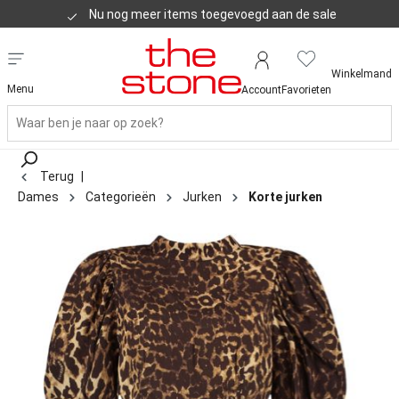
Nu nog meer items toegevoegd aan de sale
Klanten geven ons een 8,8
Winkelmand
Menu
Account
Favorieten
Terug
|
Dames
Categorieën
Jurken
Korte jurken