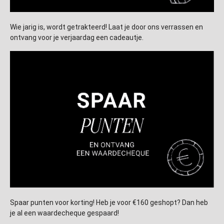
Wie jarig is, wordt getrakteerd! Laat je door ons verrassen en
ontvang voor je verjaardag een cadeautje.
Spaar punten voor korting! Heb je voor €160 geshopt? Dan heb
je al een waardecheque gespaard!