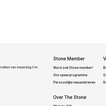
Stone Member
V
bereiken van maandag t/m
Word ook Stone member!
B
Ons spaarprogramma
G
Persoonlijke nieuwsbrieven
R
Over The Stone