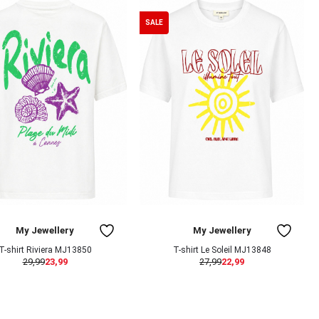
SALE
My Jewellery
My Jewellery
T-shirt Riviera MJ13850
T-shirt Le Soleil MJ13848
29,99
23,99
27,99
22,99