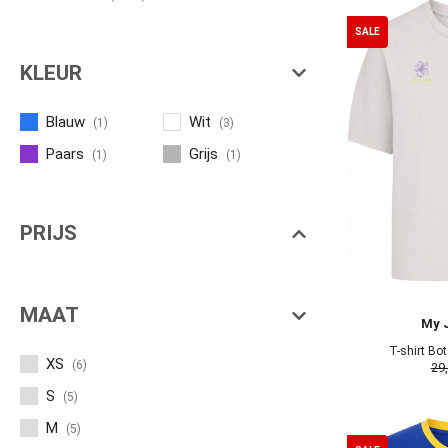
SALE
KLEUR
Blauw
Wit
(1)
(3)
Paars
Grijs
(1)
(1)
PRIJS
MAAT
My 
T-shirt Bo
XS
(6)
29
S
(5)
M
(5)