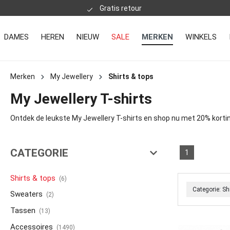
Gratis retour
DAMES
HEREN
NIEUW
SALE
MERKEN
WINKELS
Merken
My Jewellery
Shirts & tops
My Jewellery T-shirts
Ontdek de leukste My Jewellery T-shirts en shop nu met 20% kortin
CATEGORIE
1
Shirts & tops
(6)
Categorie: Sh
Sweaters
(2)
Tassen
(13)
Accessoires
(1490)