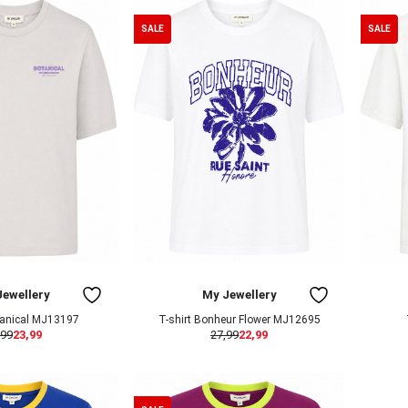
SALE
SALE
Jewellery
My Jewellery
tanical MJ13197
T-shirt Bonheur Flower MJ12695
,99
23,99
27,99
22,99