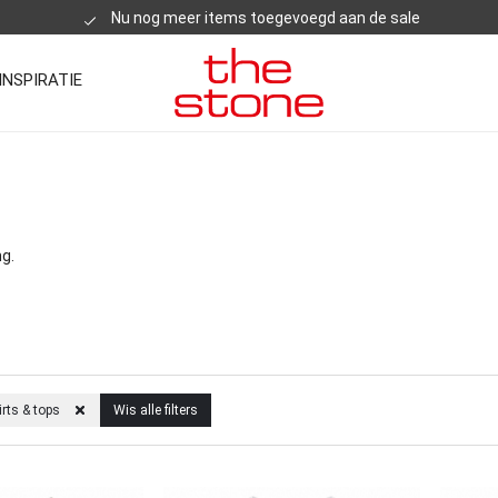
Nu nog meer items toegevoegd aan de sale
INSPIRATIE
g.
irts & tops
Wis alle filters