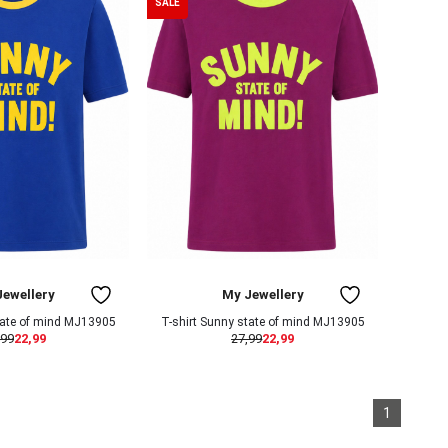
SALE
Jewellery
My Jewellery
tate of mind MJ13905
T-shirt Sunny state of mind MJ13905
,99
22,99
27,99
22,99
1