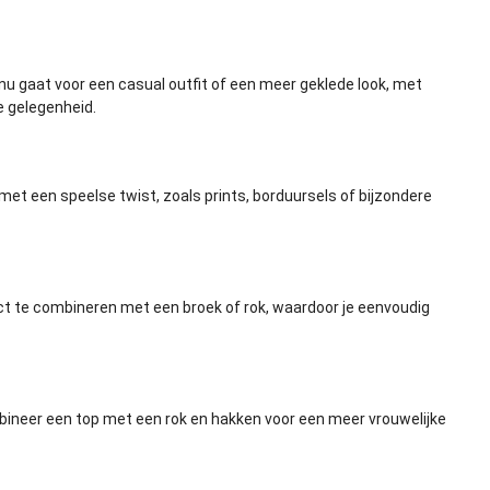
e nu gaat voor een casual outfit of een meer geklede look, met
ke gelegenheid.
met een speelse twist, zoals prints, borduursels of bijzondere
rfect te combineren met een
broek
of
rok
, waardoor je eenvoudig
mbineer een top met een rok en hakken voor een meer vrouwelijke