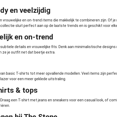
dy en veelzijdig
an vrouwelijke en on-trend items die makkelijk te combineren zijn. Of j
 collectie sluit perfect aan op de laatste trends en is geschikt voor el
elijk en on-trend
btiele details en vrouwelijke fits. Denk aan minimalistische designs 
 ze je outfit net dat beetje extra.
s, van basic T-shirts tot meer opvallende modellen. Veel items zijn pe
lazer
voor een meer geklede uitstraling.
irts & tops
. Draag een T-shirt met jeans en sneakers voor een casual look, of co
riëren.
pen bij The Stone