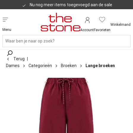
Nu nog meer items toegevoegd aan de sale
Klanten geven ons een 8,8
Winkelmand
Menu
Account
Favorieten
Terug
|
Dames
Categorieën
Broeken
Lange broeken