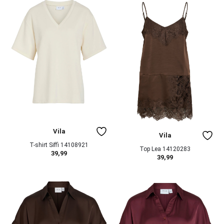
Vila
Vila
T-shirt Siffi 14108921
Top Lea 14120283
39,99
39,99