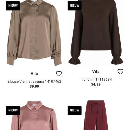
NIEUW
NIEUW
Vila
Vila
Trui Chiri 14119684
Blouse Vienna ravenna 14107462
34,99
39,99
NIEUW
NIEUW