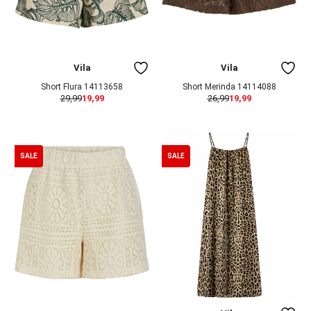
Vila
Vila
Short Flura 14113658
Short Merinda 14114088
29,99
19,99
26,99
19,99
SALE
SALE