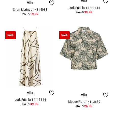
Vila
Vila
Jurk Prisilla 14113844
Short Merinda 14114088
54,99
39,99
26,99
19,99
SALE
SALE
Vila
Vila
Jurk Prisilla 14113844
Blouse Flura 14113659
54,99
39,99
34,99
24,99