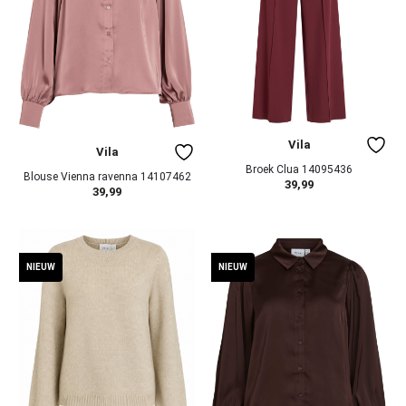
Vila
Vila
Broek Clua 14095436
Blouse Vienna ravenna 14107462
39,99
39,99
NIEUW
NIEUW