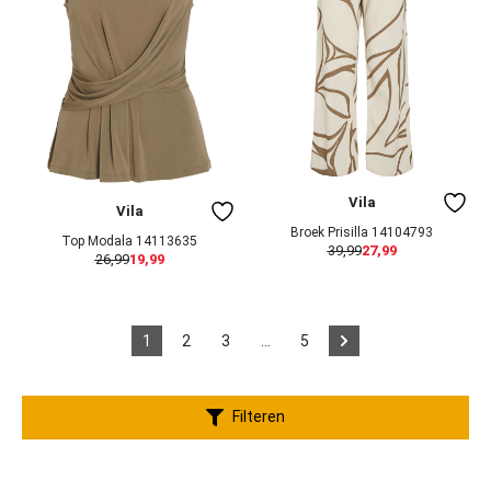
Vila
Vila
Broek Prisilla 14104793
Top Modala 14113635
39,99
27,99
26,99
19,99
1
2
3
…
5
Filteren