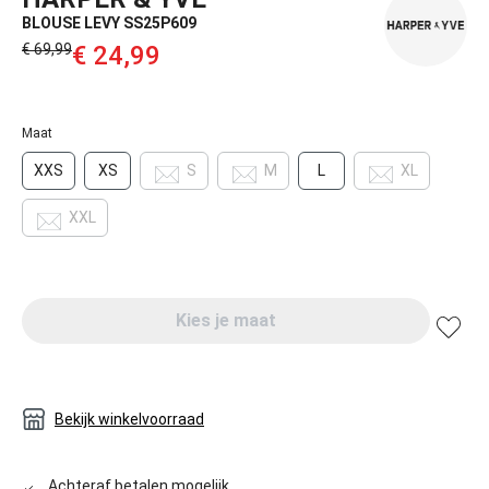
BLOUSE LEVY SS25P609
€ 69,99‌
€ 24,99‌
Maat
XXS
XS
S
M
L
XL
XXL
Kies je maat
Bekijk winkelvoorraad
Achteraf betalen mogelijk