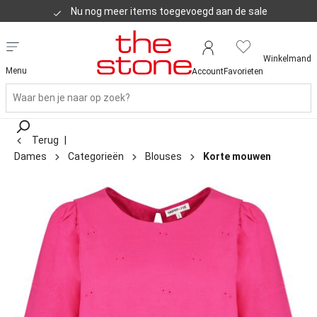
Nu nog meer items toegevoegd aan de sale
Klanten geven ons een 8,8
Winkelmand
Menu
Account
Favorieten
Terug
|
Dames
Categorieën
Blouses
Korte mouwen