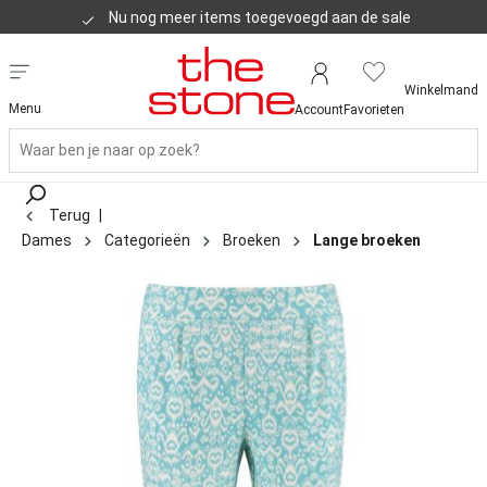
Nu nog meer items toegevoegd aan de sale
Klanten geven ons een 8,8
Winkelmand
Menu
Account
Favorieten
Terug
|
Dames
Categorieën
Broeken
Lange broeken