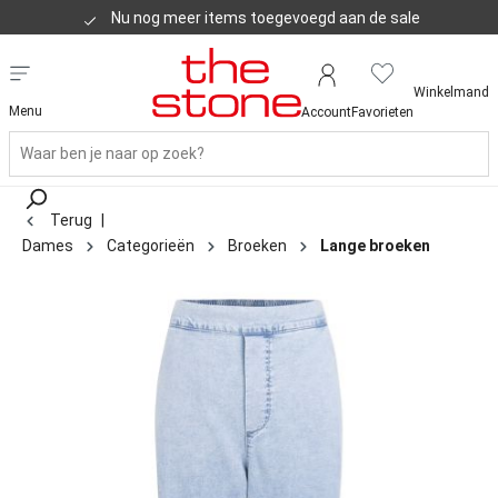
Nu nog meer items toegevoegd aan de sale
Klanten geven ons een 8,8
Winkelmand
Menu
Account
Favorieten
Terug
|
Dames
Categorieën
Broeken
Lange broeken