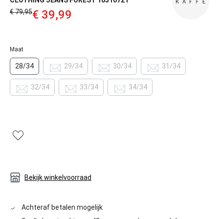
CLOTHING JEANS FOREST 10510721
€ 79,95‌
€ 39,99‌
Maat
28/34
29/34
30/34
31/34
32/34
33/34
34/34
Bekijk winkelvoorraad
Achteraf betalen mogelijk