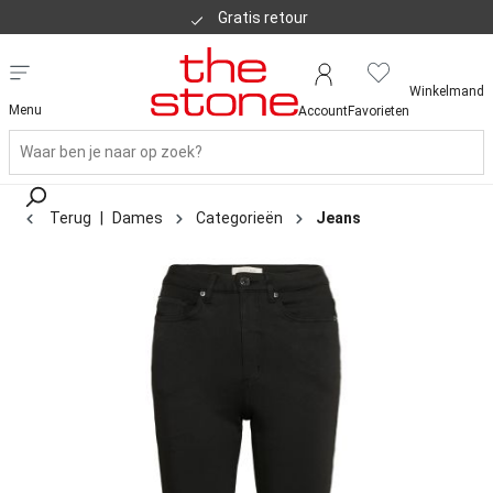
Gratis retour
Winkelmand
Menu
Account
Favorieten
Terug
|
Dames
Categorieën
Jeans