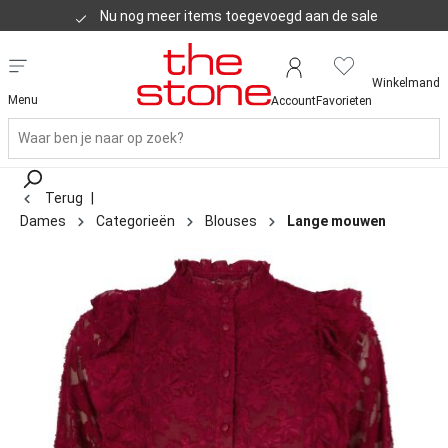
Nu nog meer items toegevoegd aan de sale
Klanten geven ons een 8,8
Winkelmand
Menu
Account
Favorieten
Terug
|
Dames
Categorieën
Blouses
Lange mouwen