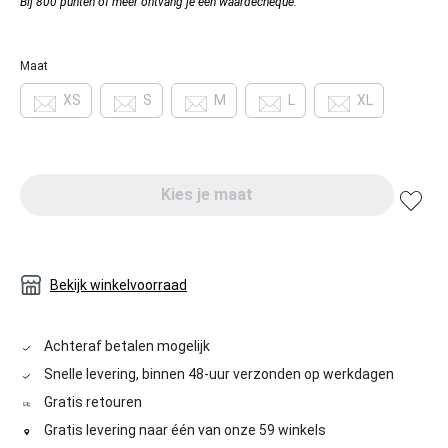
Bij 800 punten of meer ontvang je een waardecheque.
Maat
XS
S
M
L
XL
Kies je maat
Bekijk winkelvoorraad
Achteraf betalen mogelijk
Snelle levering, binnen 48-uur verzonden op werkdagen
Gratis retouren
Gratis levering naar één van onze 59 winkels