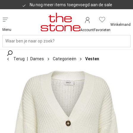
Klanten geven ons een 8,8
Winkelmand
Menu
Account
Favorieten
Terug
|
Dames
Categorieën
Vesten