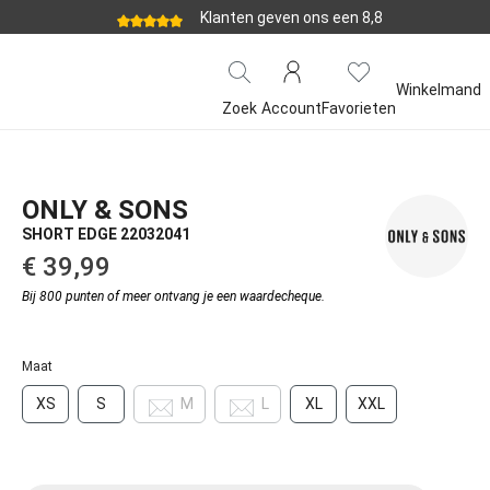
Klanten geven ons een 8,8
Winkelmand
Zoek
Account
Favorieten
ONLY & SONS
SHORT EDGE 22032041
€ 39,99‌
Bij 800 punten of meer ontvang je een waardecheque.
Maat
XS
S
M
L
XL
XXL