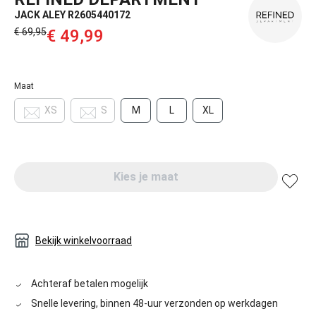
JACK ALEY R2605440172
€ 69,95‌
€ 49,99‌
Maat
XS
S
M
L
XL
Kies je maat
Bekijk winkelvoorraad
Achteraf betalen mogelijk
Snelle levering, binnen 48-uur verzonden op werkdagen