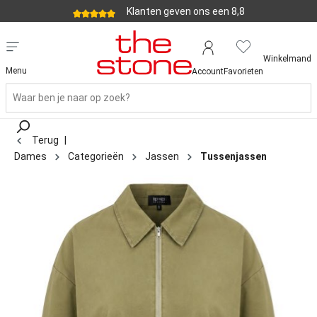
Klanten geven ons een 8,8
Winkelmand
Menu
Account
Favorieten
Terug
|
Dames
Categorieën
Jassen
Tussenjassen