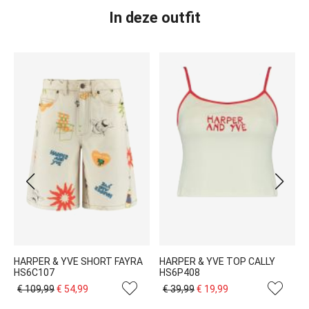
In deze outfit
HARPER & YVE SHORT FAYRA
HARPER & YVE TOP CALLY
HS6C107
HS6P408
€ 109,99
€ 54,99
€ 39,99
€ 19,99