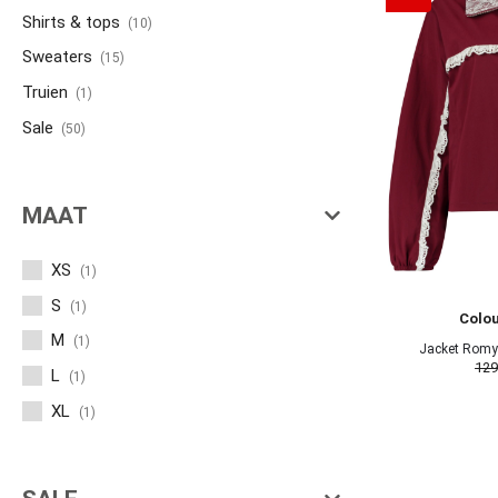
Shirts & tops
(10)
Sweaters
(15)
Truien
(1)
Sale
(50)
MAAT
XS
(1)
S
(1)
Colou
M
(1)
Jacket Romy 
129
WJ
L
(1)
XL
(1)