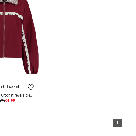
rful Rebel
Crochet reversible
,95
64,99
117661
1