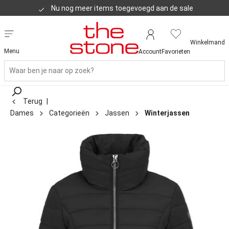
Nu nog meer items toegevoegd aan de sale
Klanten geven ons een 8,8
Winkelmand
Menu
Account
Favorieten
Terug
|
Dames
Categorieën
Jassen
Winterjassen