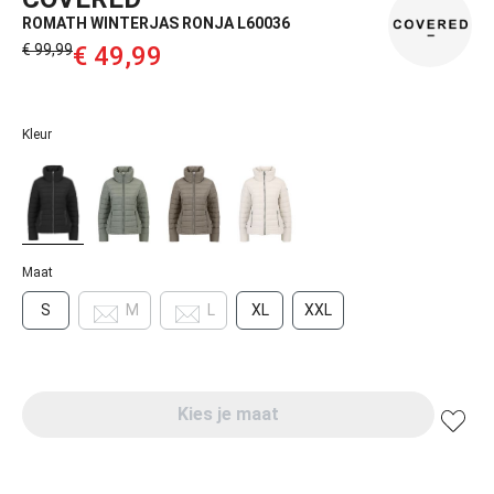
ROMATH WINTERJAS RONJA L60036
€ 99,99‌
€ 49,99‌
Kleur
Maat
S
M
L
XL
XXL
Kies je maat