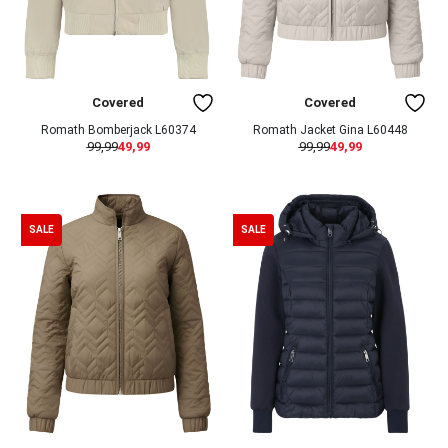
Covered
Covered
Romath Bomberjack L60374
Romath Jacket Gina L60448
99,99
49,99
99,99
49,99
SALE
SALE