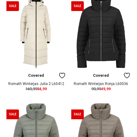
SALE
SALE
Covered
Covered
Romath Winterjas Julia 2 L60412
Romath Winterjas Ronja L60036
169,99
84,99
99,99
49,99
SALE
SALE