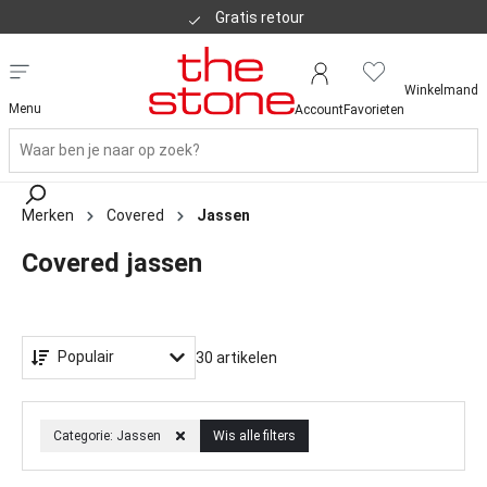
Nu nog meer items toegevoegd aan de sale
Winkelmand
Menu
Account
Favorieten
Merken
Covered
Jassen
Covered jassen
Populair
30 artikelen
Categorie: Jassen
Wis alle filters