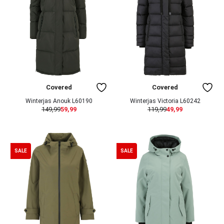
Covered
Covered
Winterjas Anouk L60190
Winterjas Victoria L60242
149,99
59,99
119,99
49,99
SALE
SALE