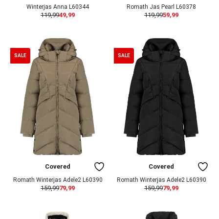
Winterjas Anna L60344
Romath Jas Pearl L60378
119,99
49,99
119,99
59,99
SALE
SALE
Covered
Covered
Romath Winterjas Adele2 L60390
Romath Winterjas Adele2 L60390
159,99
79,99
159,99
79,99