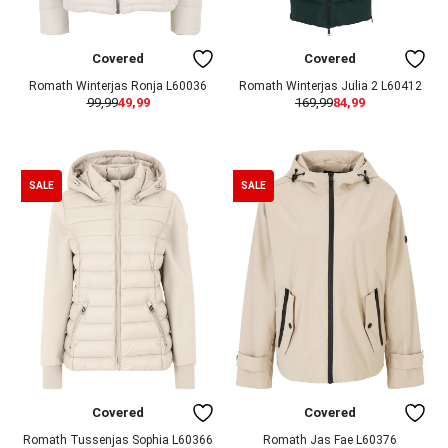
Covered
Covered
Romath Winterjas Ronja L60036
Romath Winterjas Julia 2 L60412
99,99
49,99
169,99
84,99
SALE
SALE
Covered
Covered
Romath Tussenjas Sophia L60366
Romath Jas Fae L60376