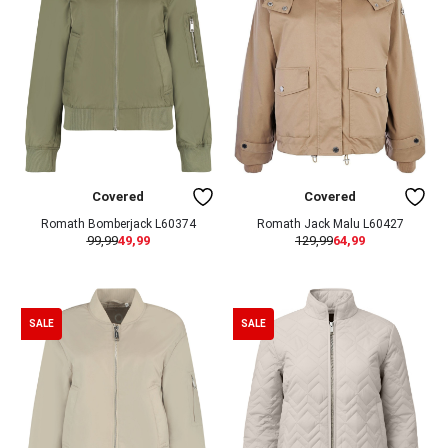
Covered
Covered
Romath Bomberjack L60374
Romath Jack Malu L60427
99,99
49,99
129,99
64,99
SALE
SALE