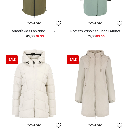
Covered
Covered
Romath Jas Fabienne L60375
Romath Winterjas Frida L60359
149,99
74,99
179,99
89,99
SALE
SALE
Covered
Covered