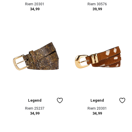
Riem 20301
Riem 30576
34,99
39,99
Legend
Legend
Riem 25237
Riem 20301
34,99
34,99