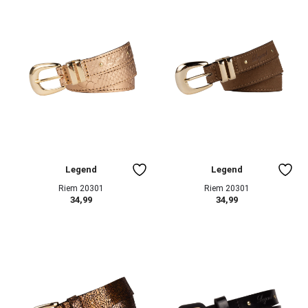
Legend
Legend
Riem 20301
Riem 20301
34,99
34,99