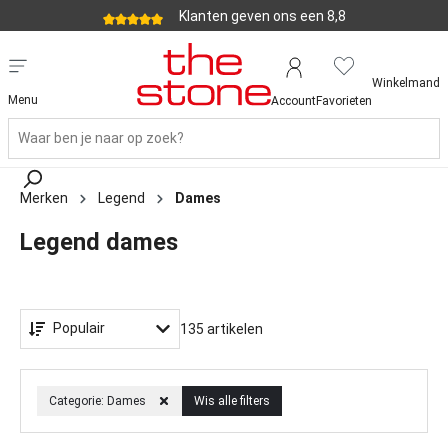
Klanten geven ons een 8,8
Winkelmand
Menu
Account
Favorieten
Merken
Legend
Dames
Legend dames
Populair
135 artikelen
Categorie: Dames
Wis alle filters