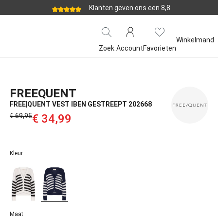
Klanten geven ons een 8,8
Winkelmand
Zoek
Account
Favorieten
FREEQUENT
FREE|QUENT VEST IBEN GESTREEPT 202668
€ 69,95‌
€ 34,99‌
Kleur
Maat