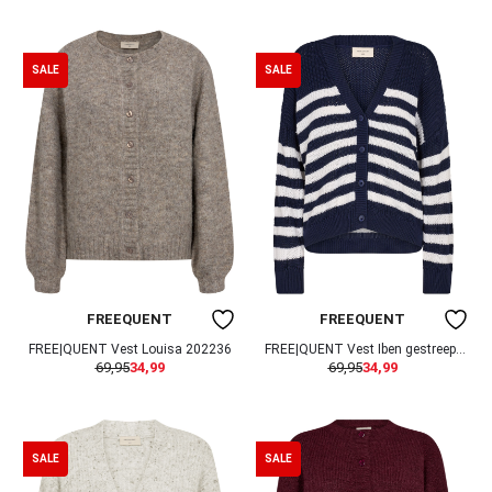
SALE
SALE
FREEQUENT
FREEQUENT
FREE|QUENT Vest Louisa 202236
FREE|QUENT Vest Iben gestreept
69,95
34,99
69,95
34,99
202668
SALE
SALE