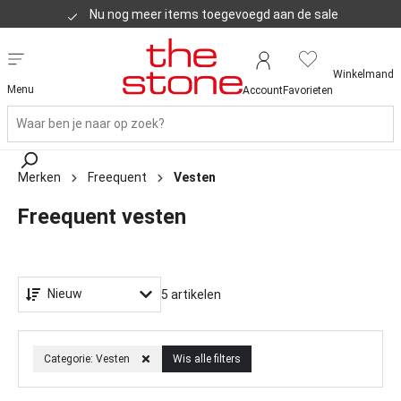
Nu nog meer items toegevoegd aan de sale
Klanten geven ons een 8,8
Winkelmand
Menu
Account
Favorieten
Merken
Freequent
Vesten
Freequent vesten
Nieuw
5 artikelen
Categorie: Vesten
Wis alle filters