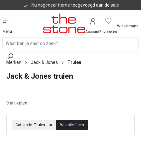
Nu nog meer items toegevoegd aan de sale
Klanten geven ons een 8,8
Winkelmand
Menu
Account
Favorieten
Merken
Jack & Jones
Truien
Jack & Jones truien
9 artikelen
Categorie: Truien
Wis alle filters