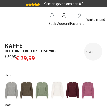
Klanten geven ons een 8,8
Winkelmand
Zoek
Account
Favorieten
KAFFE
CLOTHING TRUI LONE 10507905
€ 59,95‌
€ 29,99‌
Kleur
Maat