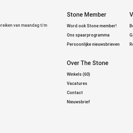
Stone Member
V
bereiken van maandag t/m
Word ook Stone member!
B
Ons spaarprogramma
G
Persoonlijke nieuwsbrieven
R
Over The Stone
Winkels (60)
Vacatures
Contact
Nieuwsbrief