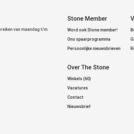
Stone Member
V
bereiken van maandag t/m
Word ook Stone member!
B
Ons spaarprogramma
G
Persoonlijke nieuwsbrieven
R
Over The Stone
Winkels (60)
Vacatures
Contact
Nieuwsbrief