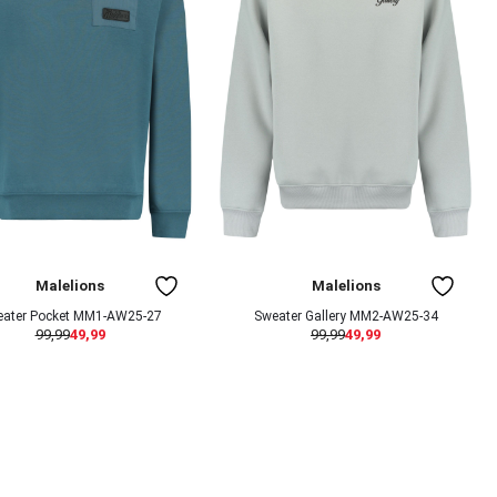
Malelions
Malelions
ater Pocket MM1-AW25-27
Sweater Gallery MM2-AW25-34
99,99
49,99
99,99
49,99