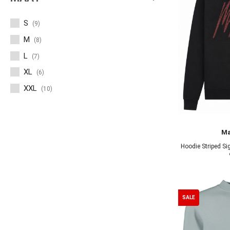
S
(9)
M
(8)
L
(7)
XL
(6)
XXL
(10)
Ma
Hoodie Striped 
SALE