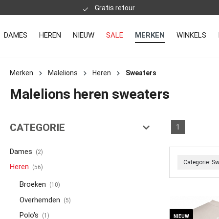
Gratis retour
DAMES
HEREN
NIEUW
SALE
MERKEN
WINKELS
Merken
Malelions
Heren
Sweaters
Malelions heren sweaters
CATEGORIE
1
Dames
(2)
Categorie: S
Heren
(56)
Broeken
(10)
Overhemden
(5)
Polo's
(1)
NIEUW