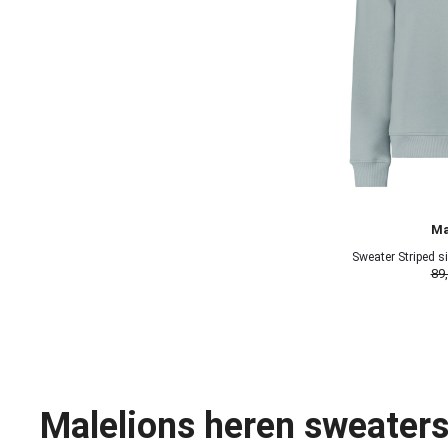
Ma
Sweater Striped 
89
Malelions heren sweater