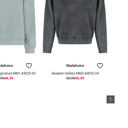
lelions
Malelions
signature MM1-AW25-05
Sweater Gallery MM2-AW25-34
,99
44,99
99,99
49,99
1
s