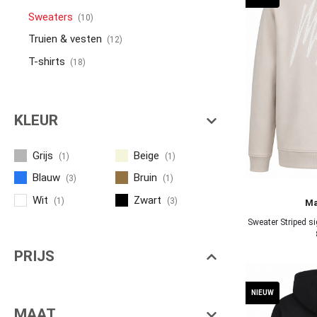
Sweaters
(10)
Truien & vesten
(12)
T-shirts
(18)
KLEUR
Grijs
Beige
(1)
(1)
Blauw
Bruin
(3)
(1)
Wit
Zwart
(1)
(3)
Ma
Sweater Striped 
PRIJS
NIEUW
MAAT