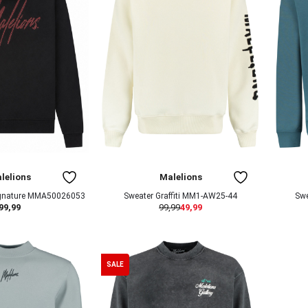
lelions
Malelions
Signature MMA50026053
Sweater Graffiti MM1-AW25-44
Swe
99,99
99,99
49,99
SALE