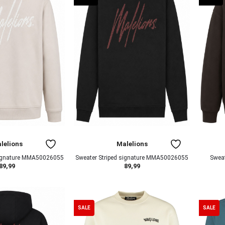
lelions
Malelions
signature MMA50026055
Sweater Striped signature MMA50026055
Swea
89,99
89,99
SALE
SALE