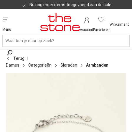
Nu nog meer items toegevoegd aan de sale
Klanten geven ons een 8,8
Winkelmand
Menu
Account
Favorieten
Terug
|
Dames
Categorieën
Sieraden
Armbanden