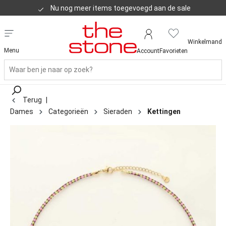
Nu nog meer items toegevoegd aan de sale
Klanten geven ons een 8,8
Winkelmand
Menu
Account
Favorieten
Terug
|
Dames
Categorieën
Sieraden
Kettingen