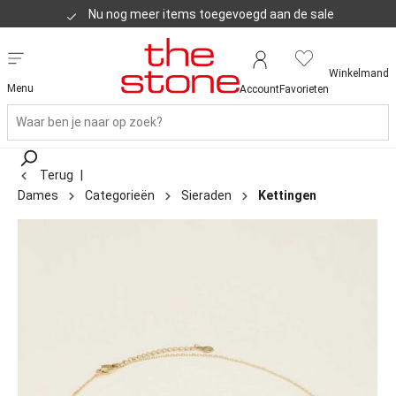
Nu nog meer items toegevoegd aan de sale
Klanten geven ons een 8,8
Winkelmand
Menu
Account
Favorieten
Terug
|
Dames
Categorieën
Sieraden
Kettingen