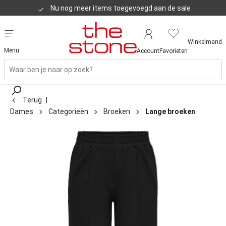
Nu nog meer items toegevoegd aan de sale
Klanten geven ons een 8,8
Winkelmand
Menu
Account
Favorieten
Terug
|
Dames
Categorieën
Broeken
Lange broeken