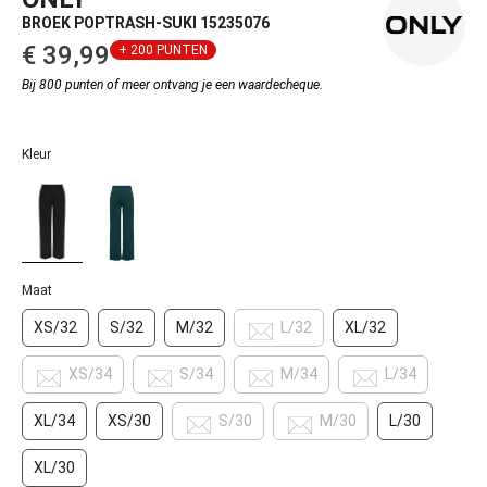
BROEK POPTRASH-SUKI 15235076
€ 39,99‌
+ 200 PUNTEN
Bij 800 punten of meer ontvang je een waardecheque.
Kleur
Maat
XS/32
S/32
M/32
L/32
XL/32
XS/34
S/34
M/34
L/34
XL/34
XS/30
S/30
M/30
L/30
XL/30