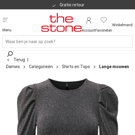
Gratis retour
Winkelmand
Menu
Account
Favorieten
Terug
|
Dames
Categorieën
Shirts en Tops
Lange mouwen