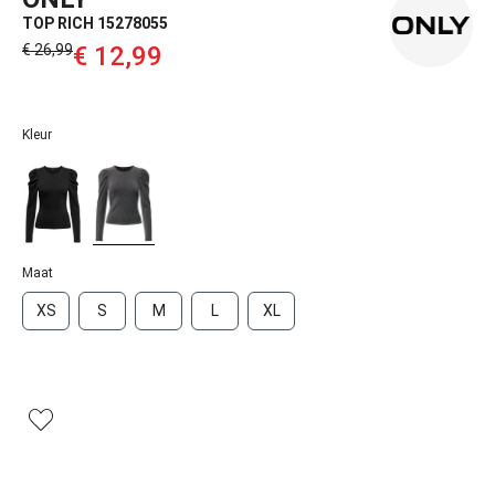
TOP RICH 15278055
€ 26,99‌
€ 12,99‌
Kleur
Maat
XS
S
M
L
XL