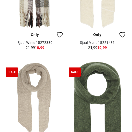
Only
Only
Sjaal Winie 15272330
Sjaal Merle 15221486
21,99
10,99
21,99
10,99
SALE
SALE