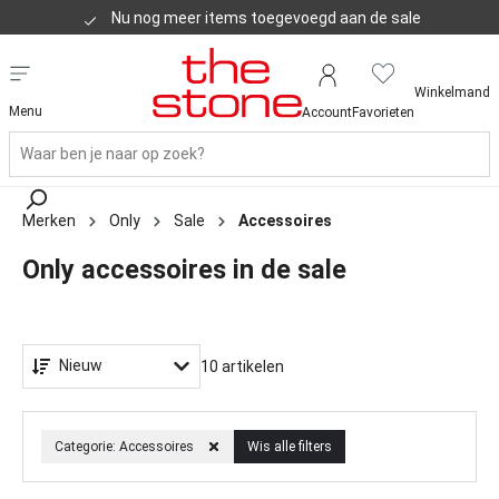
Klanten geven ons een 8,8
Winkelmand
Menu
Account
Favorieten
Merken
Only
Sale
Accessoires
Only accessoires in de sale
Nieuw
10 artikelen
Categorie: Accessoires
Wis alle filters