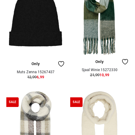
Only
Only
Sjaal Winie 15272330
Muts Zenna 15267437
21,99
10,99
12,99
6,99
SALE
SALE