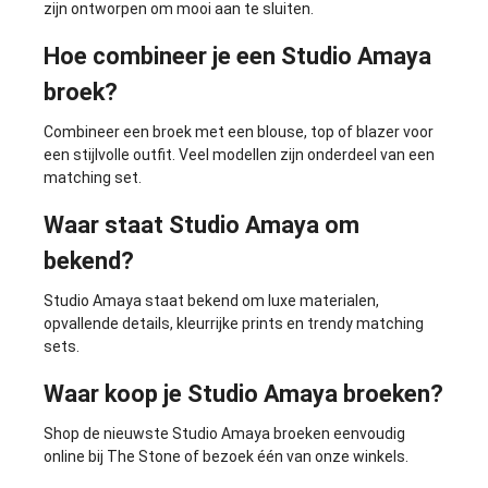
zijn ontworpen om mooi aan te sluiten.
Hoe combineer je een Studio Amaya
broek?
Combineer een broek met een blouse, top of blazer voor
een stijlvolle outfit. Veel modellen zijn onderdeel van een
matching set.
Waar staat Studio Amaya om
bekend?
Studio Amaya staat bekend om luxe materialen,
opvallende details, kleurrijke prints en trendy matching
sets.
Waar koop je Studio Amaya broeken?
Shop de nieuwste Studio Amaya broeken eenvoudig
online bij The Stone of bezoek één van onze winkels.