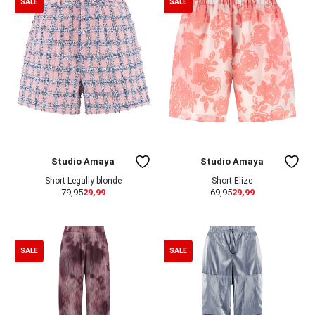
SALE
SALE
Studio Amaya
Studio Amaya
Short Legally blonde
Short Elize
79,95
29,99
69,95
29,99
SALE
SALE