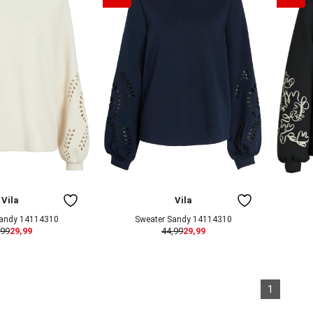
Vila
Vila
Sandy 14114310
Sweater Sandy 14114310
,99
29,99
44,99
29,99
1