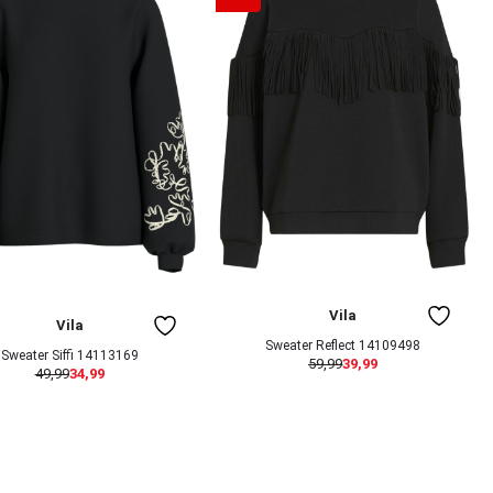
Vila
Vila
Sweater Reflect 14109498
Sweater Siffi 14113169
59,99
39,99
49,99
34,99