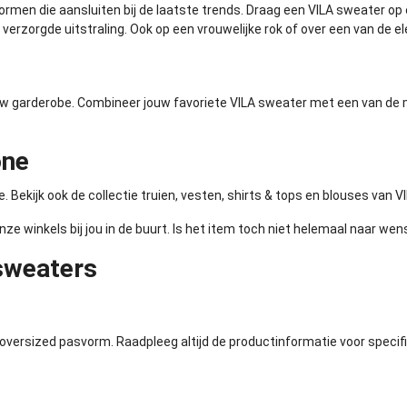
vormen die aansluiten bij de laatste trends. Draag een VILA sweater op
verzorgde uitstraling. Ook op een vrouwelijke
rok
of over een van de e
jouw garderobe. Combineer jouw favoriete VILA sweater met een van d
one
. Bekijk ook de collectie
truien
,
vesten
,
shirts & tops
en
blouses
van VI
nze winkels bij jou in de buurt. Is het item toch niet helemaal naar wen
sweaters
oversized pasvorm. Raadpleeg altijd de productinformatie voor specif