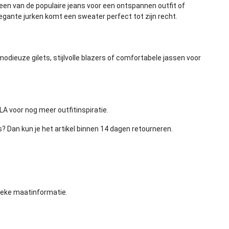
 een van de populaire
jeans
voor een ontspannen outfit of
legante
jurken
komt een sweater perfect tot zijn recht.
e modieuze
gilets
, stijlvolle
blazers
of comfortabele
jassen
voor
LA voor nog meer outfitinspiratie.
s? Dan kun je het artikel binnen 14 dagen retourneren.
ieke maatinformatie.