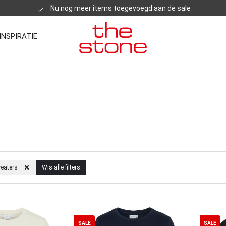
Nu nog meer items toegevoegd aan de sale
INSPIRATIE
weaters
Wis alle filters
SALE
SALE