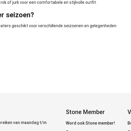
k of jurk voor een comfortabele en stijlvolle outfit.
er seizoen?
weaters geschikt voor verschillende seizoenen en gelegenheden.
Stone Member
V
bereiken van maandag t/m
Word ook Stone member!
B