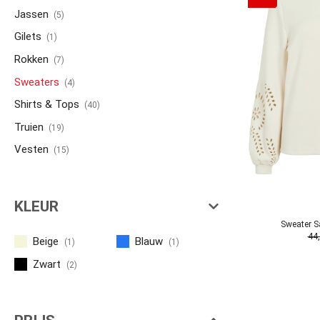
Jassen
(5)
Gilets
(1)
Rokken
(7)
Sweaters
(4)
Shirts & Tops
(40)
Truien
(19)
Vesten
(15)
KLEUR
Sweater 
44
Beige
Blauw
(1)
(1)
Zwart
(2)