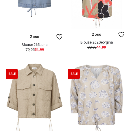
Zoso
Zoso
Blouse 262Georgina
Blouse 263Luna
89,95
44,99
79,95
54,99
SALE
SALE