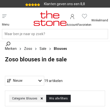
Klanten geven ons een 8,8
Winkelmand
Menu
Account
Favorieten
Merken
Zoso
Sale
Blouses
Zoso blouses in de sale
Nieuw
19 artikelen
Categorie: Blouses
Wis alle filters