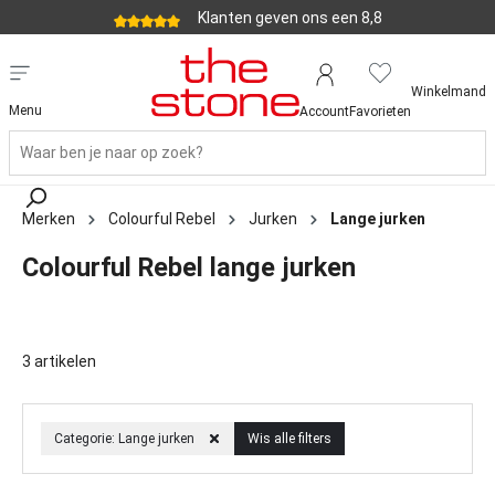
Klanten geven ons een 8,8
Winkelmand
Menu
Account
Favorieten
Merken
Colourful Rebel
Jurken
Lange jurken
Colourful Rebel lange jurken
3 artikelen
Categorie: Lange jurken
Wis alle filters