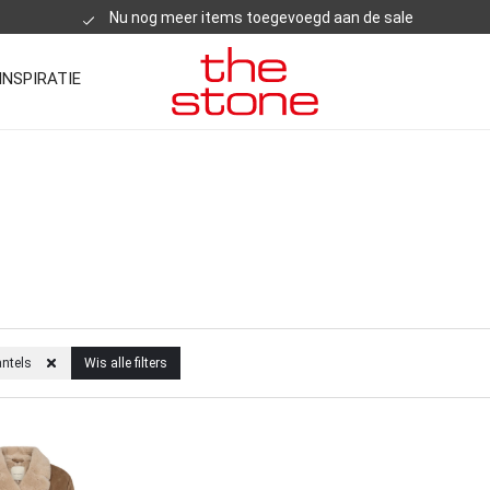
Nu nog meer items toegevoegd aan de sale
INSPIRATIE
antels
Wis alle filters