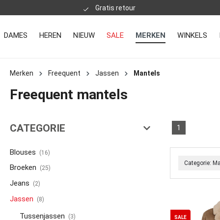
Gratis retour
DAMES
HEREN
NIEUW
SALE
MERKEN
WINKELS
Merken
Freequent
Jassen
Mantels
Freequent mantels
CATEGORIE
1
Blouses
(16)
Categorie: M
Broeken
(25)
Jeans
(2)
Jassen
(8)
Tussenjassen
(3)
SALE