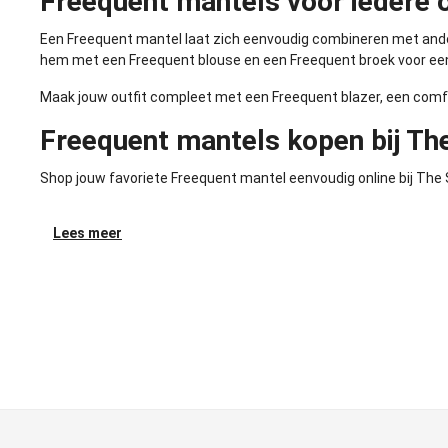
Freequent mantels voor iedere o
Een Freequent mantel laat zich eenvoudig combineren met ander
hem met een
Freequent blouse
en een
Freequent broek
voor een
Maak jouw outfit compleet met een
Freequent blazer
, een com
Freequent mantels kopen bij Th
Shop jouw favoriete Freequent mantel eenvoudig online bij The
Lees meer