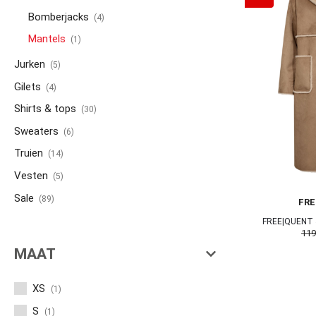
Bomberjacks
(4)
Mantels
(1)
Jurken
(5)
Gilets
(4)
Shirts & tops
(30)
Sweaters
(6)
Truien
(14)
Vesten
(5)
Sale
(89)
FR
FREE|QUENT 
119
MAAT
XS
(1)
S
(1)