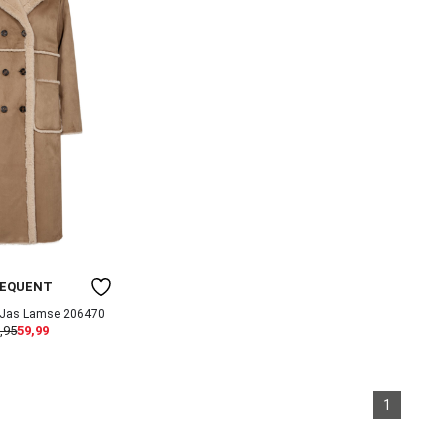
EEQUENT
Jas Lamse 206470
,95
59,99
1