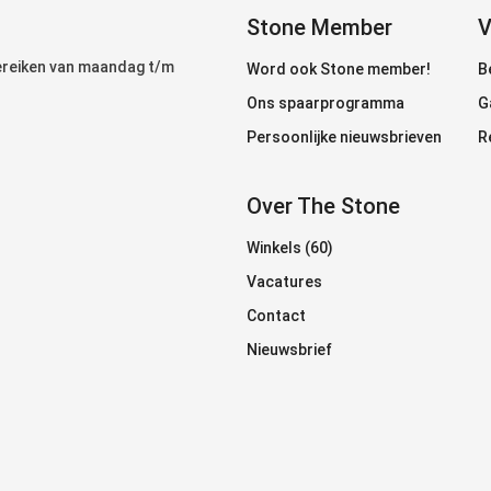
Stone Member
V
bereiken van maandag t/m
Word ook Stone member!
B
Ons spaarprogramma
G
Persoonlijke nieuwsbrieven
R
Over The Stone
Winkels (60)
Vacatures
Contact
Nieuwsbrief